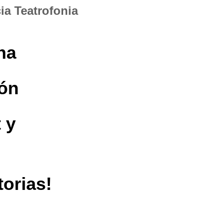
ia Teatrofonia
na
ión
 y
torias!