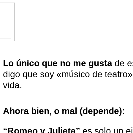
Lo único que no me gusta
de e
digo que soy «músico de teatro»
vida.
Ahora bien, o mal (depende):
“Romeo y Julieta”
es solo un e