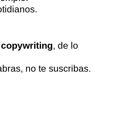
idianos.
l
copywriting
, de lo
abras, no te suscribas.