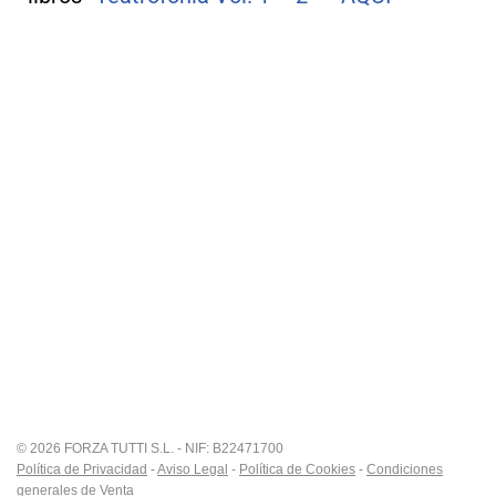
© 2026 FORZA TUTTI S.L. - NIF: B22471700
Política de Privacidad
-
Aviso Legal
-
Política de Cookies
-
Condiciones
generales de Venta