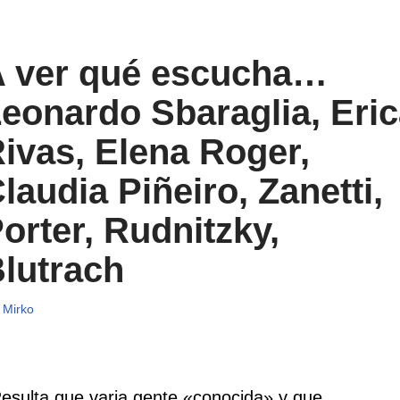
 ver qué escucha…
eonardo Sbaraglia, Eri
ivas, Elena Roger,
laudia Piñeiro, Zanetti,
orter, Rudnitzky,
lutrach
r
Mirko
esulta que varia gente «conocida» y que